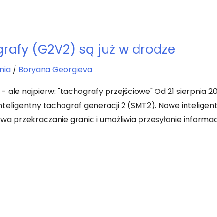
rafy (G2V2) są już w drodze
nia
/
Boryana Georgieva
 ale najpierw: "tachografy przejściowe" Od 21 sierpnia 2
teligentny tachograf generacji 2 (SMT2). Nowe intelig
a przekraczanie granic i umożliwia przesyłanie informac