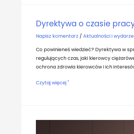
Dyrektywa o czasie pracy
Dyrektywa
o
Napisz komentarz
/
Aktualności i wydarze
czasie
pracy
Co powinieneś wiedzieć? Dyrektywa w spr
-
regulujących czas, jaki kierowcy ciężar
dlaczego
ochrona zdrowia kierowców i ich interes
jest
Czytaj więcej "
ważna?
Przyszłość
transportu