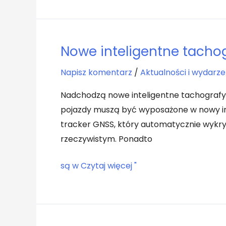
Nowe inteligentne tachog
Nowe
już
drodze
inteligentne
Napisz komentarz
/
Aktualności i wydarze
tachografy
(G2V2)
Nadchodzą nowe inteligentne tachografy -
pojazdy muszą być wyposażone w nowy in
tracker GNSS, który automatycznie wykryw
rzeczywistym. Ponadto
są
w
Czytaj więcej "