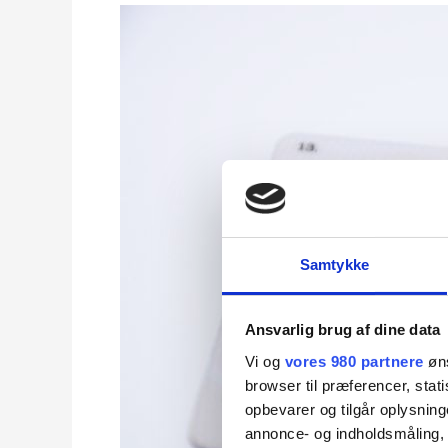
Kiedy
mogę
prowadzić
samochód
bez
prawa
jazdy?
Samtykke
Ansvarlig brug af dine data
Vi og
vores 980 partnere
øns
browser til præferencer, stat
opbevarer og tilgår oplysning
annonce- og indholdsmåling,