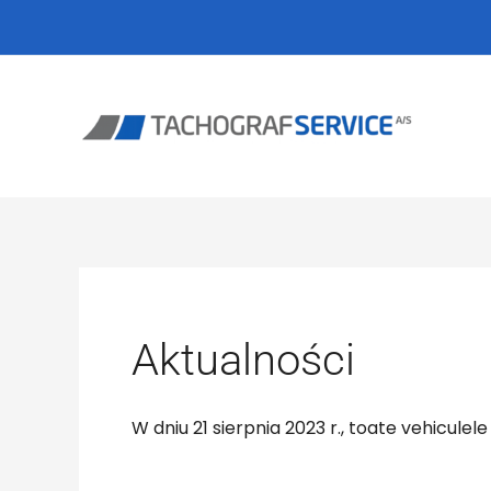
Przejdź
do
treści
Aktualności
W dniu 21 sierpnia 2023 r., toate vehiculel