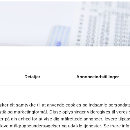
Detaljer
Annonceindstillinger
ker dit samtykke til at anvende cookies og indsamle persondat
istik og marketingformål. Disse oplysninger videregives til vore
er på din enhed for at vise dig målrettede annoncer, levere tilpas
 lave målgruppeundersøgelser og udvikle tjenester. Se mere inf