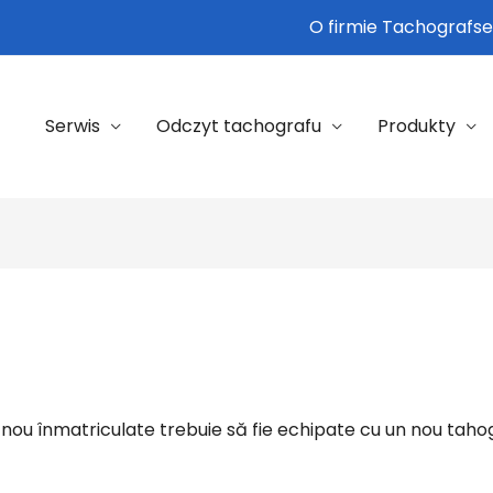
O firmie Tachografse
Serwis
Odczyt tachografu
Produkty
e nou înmatriculate trebuie să fie echipate cu un nou taho