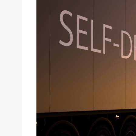
długodystansowego
i
automatyzacji