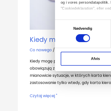
og i vores persondatapolitik. 
"Cookiedeklaration", eller ved
Dine valg anvendes på hele w
Samtykkevalg
Nødvendig
Vi bruger cookies til at tilpas
Kiedy można prowadzić p
vores trafik. Vi deler også 
annonceringspartnere og anal
Co nowego
/
Camilla
dem, eller som de har indsaml
Afvis
Kiedy mogę prowadzić pojazd bez karty k
obowiązują zasady dotyczące prowadzenia 
mianowicie sytuacje, w których karta kie
zastosowanie tylko wtedy, gdy karta kiero
Czytaj więcej "