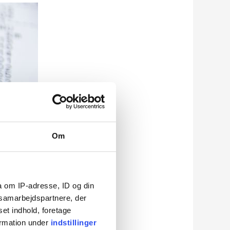
Om
a om IP-adresse, ID og din
s samarbejdspartnere, der
set indhold, foretage
ormation under
indstillinger