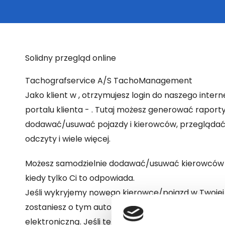
Solidny przegląd online
Tachografservice A/S TachoManagement
Jako klient w , otrzymujesz login do naszego inte
portalu klienta - . Tutaj możesz generować raporty
dodawać/usuwać pojazdy i kierowców
, przegląda
odczyty i wiele więcej
.
Możesz samodzielnie dodawać/usuwać kierowców l
kiedy tylko Ci to odpowiada.
Jeśli wykryjemy nowego kierowcę/pojazd w Twojej 
zostaniesz o tym automatycznie powiadomiony p
elektroniczną. Jeśli ten kierowca/pojazd ma zost