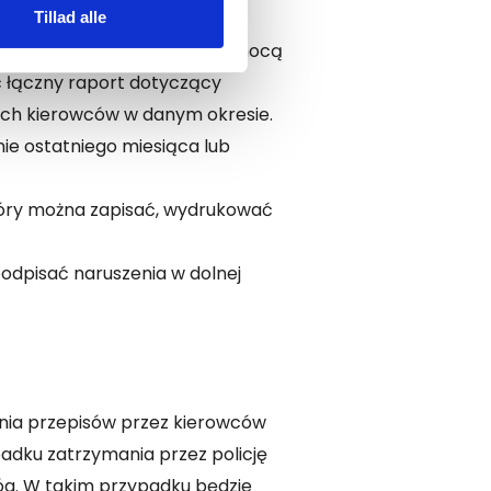
zepisów
Tillad alle
hoManagement możesz za pomocą
 łączny raport dotyczący
ich kierowców w danym okresie.
ie ostatniego miesiąca lub
tóry można zapisać, wydrukować
odpisać naruszenia w dolnej
enia przepisów przez kierowców
adku zatrzymania przez policję
óg. W takim przypadku będzie