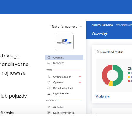
rnetowego
 analityczne,
ć najnowsze
ub pojazdy,
firmie,
ocztą
ać utworzony