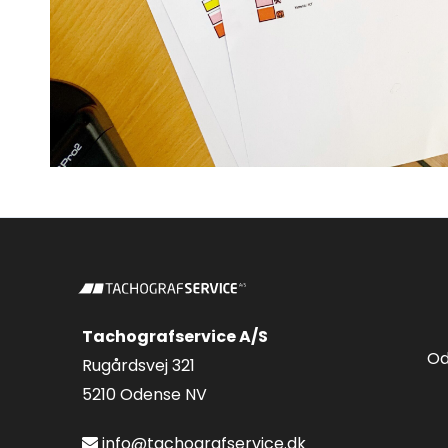
Tachografservice A/S
Od
Rugårdsvej 321
5210 Odense NV
info@tachografservice.dk