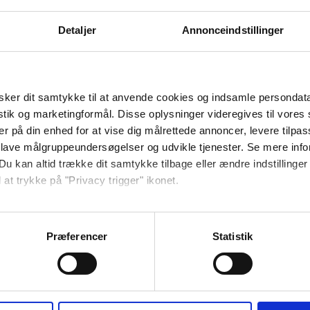
zieć na e-mail
Detaljer
Annonceindstillinger
tał Ci wysłany
ż nacisnąć
ker dit samtykke til at anvende cookies og indsamle persondat
enerowanie
istik og marketingformål. Disse oplysninger videregives til vore
er på din enhed for at vise dig målrettede annoncer, levere tilpas
 lave målgruppeundersøgelser og udvikle tjenester. Se mere inf
ujesz przeglądu
Du kan altid trække dit samtykke tilbage eller ændre indstillinger
napisać.
 at trykke på "Privacy trigger" ikonet.
Zaloguj się na Tacho
ebsitet.
Præferencer
Statistik
se vores indhold og annoncer, til at vise dig funktioner til sociale
oplysninger om din brug af vores hjemmeside med vores partnere i
ysepartnere. Vores partnere kan kombinere disse data med andr
et fra din brug af deres tjenester.