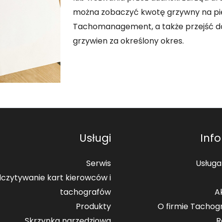
można zobaczyć kwotę grzywny na pier
Tachomanagement, a także przejść do 
grzywien za określony okres.
Usługi
Inf
Serwis
Usługa
czytywanie kart kierowców i
tachografów
A
Produkty
O firmie Tachog
Skrzynka narzędziowa
R