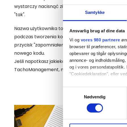
wystarczy nacisnąć zielony przycisk lub odpowied
Samtykke
"tak".
Nazwa użytkownika to Twój adres e-mail, a kod zos
Ansvarlig brug af dine data
podczas tworzenia konta. Alternatywnie można te
Vi og
vores 980 partnere
øns
przycisk "zapomniałem hasła", co spowoduje wyg
browser til præferencer, stat
nowego kodu.
opbevarer og tilgår oplysning
annonce- og indholdsmåling,
Jeśli napotkasz jakiekolwiek problemy lub potrzeb
og i vores persondatapolitik. 
TachoManagement, możesz do nas zadzwonić lub 
"Cookiedeklaration", eller ved
Dine valg anvendes på hele w
Samtykkevalg
Nødvendig
Vi bruger cookies til at tilpas
vores trafik. Vi deler også 
annonceringspartnere og anal
dem, eller som de har indsaml