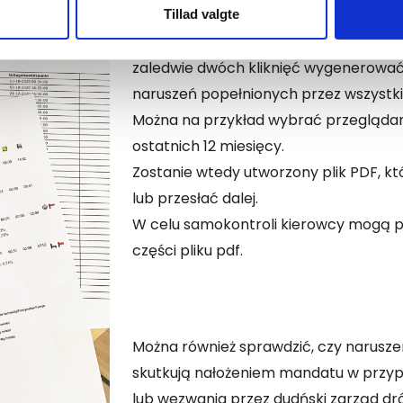
Kompleksowy raport o naruszeniu pr
Tillad valgte
Po zalogowaniu się do systemu Tac
zaledwie dwóch kliknięć wygenerować
naruszeń popełnionych przez wszystk
Można na przykład wybrać przeglądan
ostatnich 12 miesięcy.
Zostanie wtedy utworzony plik PDF, k
lub przesłać dalej.
W celu samokontroli kierowcy mogą p
części pliku pdf.
Można również sprawdzić, czy narusz
skutkują nałożeniem mandatu w przyp
lub wezwania przez dudński zarząd dr