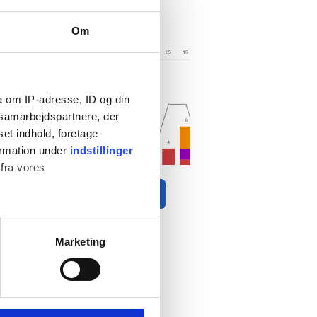
Om
a om IP-adresse, ID og din
s samarbejdspartnere, der
set indhold, foretage
ormation under
indstillinger
 fra vores
Management tutaj
Marketing
 medier og til at analysere
nden for sociale medier,
e oplysninger, du har givet