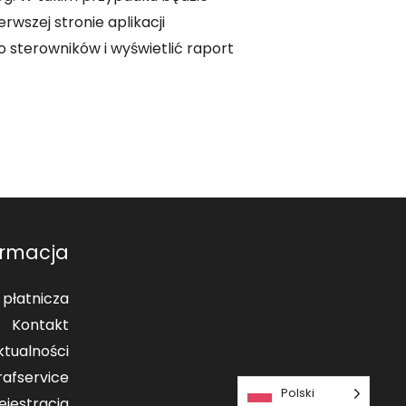
wszej stronie aplikacji
sterowników i wyświetlić raport
ormacja
 płatnicza
Kontakt
ktualności
rafservice
Polski
ejestracja