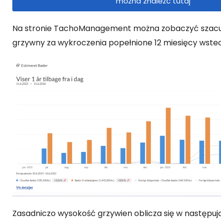
można znaleźć tutaj
Na stronie TachoManagement można zobaczyć szac
grzywny za wykroczenia popełnione 12 miesięcy wstec
Zasadniczo wysokość grzywien oblicza się w następuj