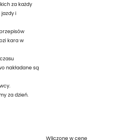
kich za każdy
jazdy i
 przepisów
ozi kara w
 czasu
wo nakładane są
wcy.
my za dzień.
Wliczone w cenę