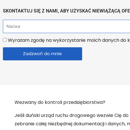
SKONTAKTUJ SIĘ Z NAMI, ABY UZYSKAĆ NIEWIĄŻĄCĄ OF
N
a
U
Wyrażam zgodę na wykorzystanie moich danych do k
z
z
w
Zadzwoń do mnie
g
a
o
d
n
i
o
Wezwany do kontroli przedsiębiorstwa?
n
Jeśli duński urząd ruchu drogowego wezwie Cię do k
y
zebranie całej niezbędnej dokumentacji i danych,