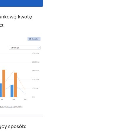
unkową kwotę
z:
ący sposób: