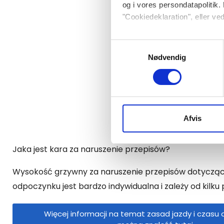
og i vores persondatapolitik. 
"Cookiedeklaration", eller ved
Dine valg anvendes på hele w
Samtykkevalg
Nødvendig
Vi bruger cookies til at tilpas
vores trafik. Vi deler også 
annonceringspartnere og anal
dem, eller som de har indsaml
Afvis
Jaka jest kara za naruszenie przepisów?
Wysokość grzywny za naruszenie przepisów dotyczący
odpoczynku jest bardzo indywidualna i zależy od kilk
Więcej informacji na temat zasad jazdy i czasu