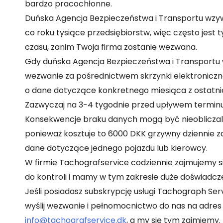
bardzo pracochłonne.
Duńska Agencja Bezpieczeństwa i Transportu wzyw
co roku tysiące przedsiębiorstw, więc często jest t
czasu, zanim Twoja firma zostanie wezwana.
Gdy duńska Agencja Bezpieczeństwa i Transportu
wezwanie za pośrednictwem skrzynki elektroniczne
o dane dotyczące konkretnego miesiąca z ostatnic
Zazwyczaj na 3-4 tygodnie przed upływem terminu
Konsekwencje braku danych mogą być nieobliczal
ponieważ kosztuje to 6000 DKK grzywny dziennie z
dane dotyczące jednego pojazdu lub kierowcy.
W firmie Tachografservice codziennie zajmujemy 
do kontroli i mamy w tym zakresie duże doświadcze
Jeśli posiadasz subskrypcję usługi Tachograph Ser
wyślij wezwanie i pełnomocnictwo do nas na adres
info@tachografservice.dk
, a my się tym zajmiemy.