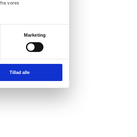
 fra vores
ch: czy wykreskówki są
wców są odpowiednio
Marketing
 medier og til at analysere
y potwierdzające?
nden for sociale medier,
rzedano jakieś pojazdy oraz
e oplysninger, du har givet
ające?
Tillad alle