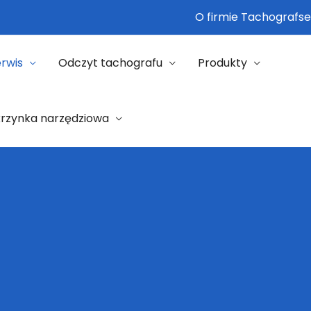
O firmie Tachografse
rwis
Odczyt tachografu
Produkty
krzynka narzędziowa