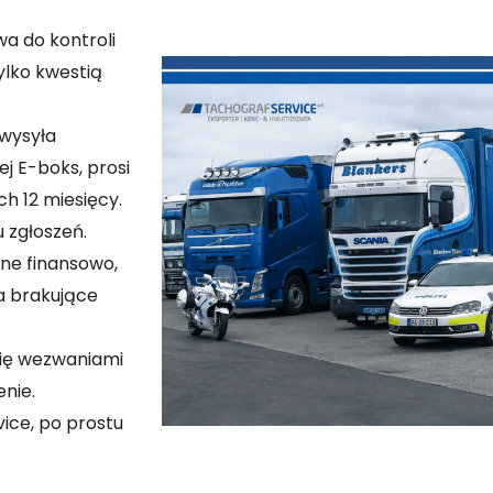
a do kontroli
ylko kwestią
 wysyła
j E-boks, prosi
h 12 miesięcy.
 zgłoszeń.
ne finansowo,
a brakujące
się wezwaniami
nie.
vice, po prostu