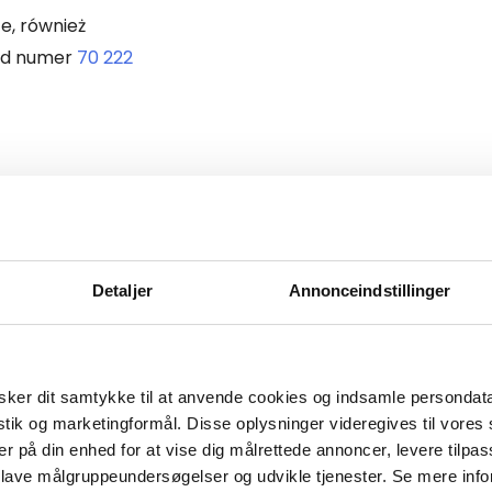
e, również
od numer
70 222
Duńska Agencja Bezpieczeństwa i 
następujące elementy:
Detaljer
Annonceindstillinger
Czy wszystkie dane dotyczące p
dostępne?
Czy tachografy są logowane za
Czy kierowcy przestrzegają zas
ker dit samtykke til at anvende cookies og indsamle persondat
odpoczynku?
istik og marketingformål. Disse oplysninger videregives til vore
er på din enhed for at vise dig målrettede annoncer, levere tilpas
Czy tachografy działają optyma
 lave målgruppeundersøgelser og udvikle tjenester. Se mere inf
Czy tachograf i karta kierowcy 