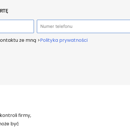
ERTĘ
T
e
ontaktu ze mną >
Polityka prywatności
l
e
f
o
n
ontroli firmy,
 może być