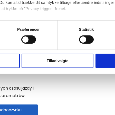
Du kan altid trække dit samtykke tilbage eller ændre indstillinger
W przypadku pojazdów tarczowy
 at trykke på "Privacy trigger" ikonet.
poprawnie wypełnione?
Czy lista pojazdów i lista kiero
ebsitet.
wypełnione?
Præferencer
Statistik
se vores indhold og annoncer, til at vise dig funktioner til sociale
Czy jest OUT driving i dokument
oplysninger om din brug af vores hjemmeside med vores partnere i
Czy w tym okresie zakupiono/sp
ysepartnere. Vores partnere kan kombinere disse data med andr
czy są dokumenty to potwierdz
et fra din brug af deres tjenester.
Tillad valgte
ch czasu jazdy i
u parametrów.
 odpoczynku