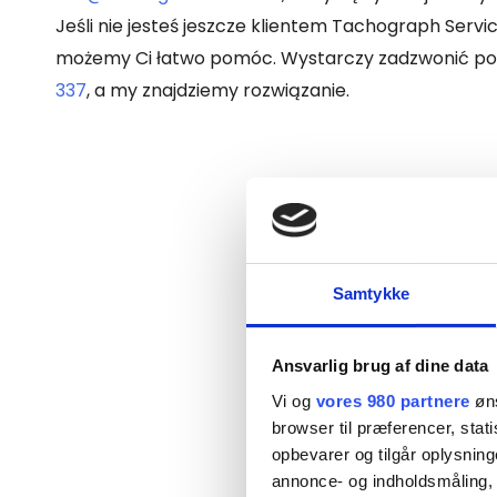
Jeśli nie jesteś jeszcze klientem Tachograph Servic
możemy Ci łatwo pomóc. Wystarczy zadzwonić p
337
, a my znajdziemy rozwiązanie.
Samtykke
Ansvarlig brug af dine data
Vi og
vores 980 partnere
øns
browser til præferencer, stat
opbevarer og tilgår oplysning
annonce- og indholdsmåling,