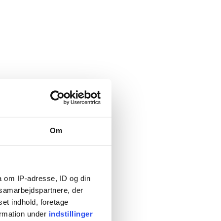
Transportu sprawdza
Om
ojazdów i kierowców są
 pomocą karty firmowej?
ad dotyczących czasu jazdy i
a om IP-adresse, ID og din
s samarbejdspartnere, der
set indhold, foretage
lnie?
ormation under
indstillinger
działają prawidłowo?