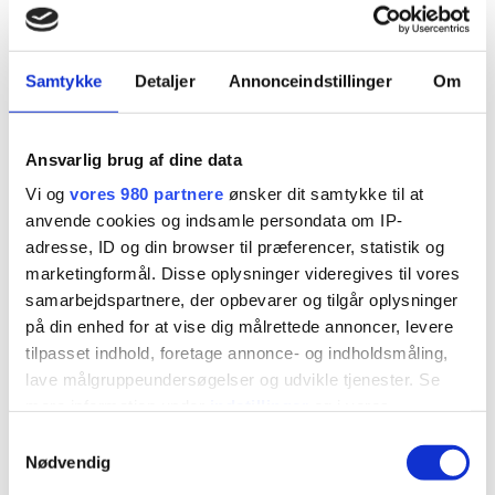
godziny.
Czas jazdy uwzględniony w przerwach nie
wlicza się do dziennego czasu jazdy
Samtykke
Detaljer
Annonceindstillinger
Om
wynoszącego 9 lub 10 godzin.
Symbol promu jest aktywowany, gdy pojazd
wjedzie na prom.
Ansvarlig brug af dine data
Vi og
vores 980 partnere
ønsker dit samtykke til at
Obsługa dwuosobowa:
anvende cookies og indsamle persondata om IP-
adresse, ID og din browser til præferencer, statistik og
W przypadku pracy dwuosobowej obowiązują
marketingformål. Disse oplysninger videregives til vores
następujące zasady:
samarbejdspartnere, der opbevarer og tilgår oplysninger
Przy dwuosobowej jeździe kierowcy mają 30
på din enhed for at vise dig målrettede annoncer, levere
godzin zamiast 24 na nadrobienie zaległości w
tilpasset indhold, foretage annonce- og indholdsmåling,
pracy i odpoczynek.
lave målgruppeundersøgelser og udvikle tjenester. Se
mere information under
indstillinger
og i vores
Czas dostępności dla multi-manewru wynosi
persondatapolitik. Du kan altid trække dit samtykke
Samtykkevalg
do 21 godzin w przypadku skorzystania ze
tilbage eller ændre indstillinger fra vores
Nødvendig
skróconego odpoczynku 9 godzin.
"Cookiedeklaration", eller ved at trykke på "Privacy