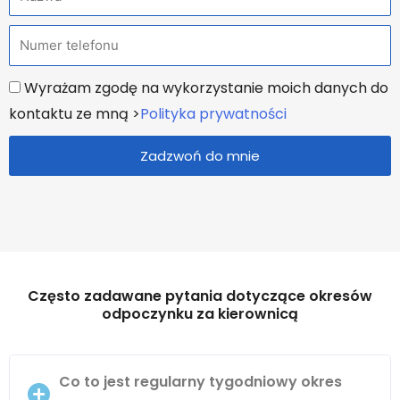
a
T
z
e
w
U
Wyrażam zgodę na wykorzystanie moich danych do
l
a
z
kontaktu ze mną >
Polityka prywatności
e
g
f
Zadzwoń do mnie
o
o
d
n
n
i
o
n
Często zadawane pytania dotyczące okresów
odpoczynku za kierownicą
y
Co to jest regularny tygodniowy okres