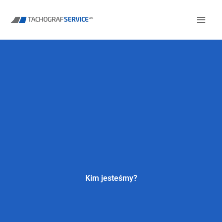
Przejdź
do
treści
Kim jesteśmy?