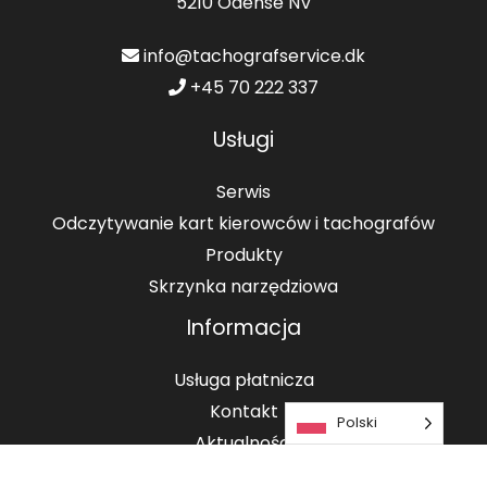
5210 Odense NV
info@tachografservice.dk
+45 70 222 337
Usługi
Serwis
Odczytywanie kart kierowców i tachografów
Produkty
Skrzynka narzędziowa
Informacja
Usługa płatnicza
Kontakt
Polski
Aktualności
O firmie Tachografservice