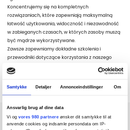
Koncentrujemy się na kompletnych
rozwiązaniach, które zapewniają maksymalną
łatwość użytkowania, widoczność i niezawodność
w zabieganych czasach, w których zasoby muszą
być mądrze wykorzystywane.
Zawsze zapewniamy dokładne szkolenia i
przewodniki dotyczące korzystania z naszego
sprzętu i oprogramowania. Dzięki temu można
mieć pewność, że start jest udany, a system jest
zakorzeniony w całej organizacji, co zapewni dla
Samtykke
Detaljer
Annonceindstillinger
Om
Ciebie maksymalną wartość.
Ansvarlig brug af dine data
Vi og
vores 980 partnere
ønsker dit samtykke til at
anvende cookies og indsamle persondata om IP-