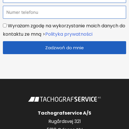
a
T
z
e
w
U
Wyrażam zgodę na wykorzystanie moich danych do
l
a
z
kontaktu ze mną >
Polityka prywatności
e
g
f
Zadzwoń do mnie
o
o
d
n
n
i
o
n
y
Tachografservice A/S
Rugårdsvej 321