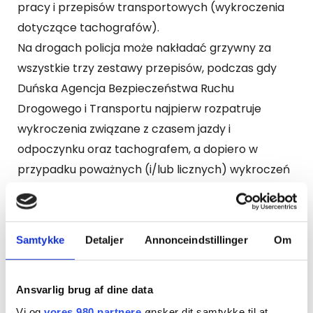
pracy i przepisów transportowych (wykroczenia
dotyczące tachografów).
Na drogach policja może nakładać grzywny za
wszystkie trzy zestawy przepisów, podczas gdy
Duńska Agencja Bezpieczeństwa Ruchu
Drogowego i Transportu najpierw rozpatruje
wykroczenia związane z czasem jazdy i
odpoczynku oraz tachografem, a dopiero w
przypadku poważnych (i/lub licznych) wykroczeń
rozpatruje dyrektywę dotyczącą pracowników
mobilnych.
Samtykke
Detaljer
Annonceindstillinger
Om
Grzywny za wykroczenia związane z
prowadzeniem pojazdu i odpoczynkiem
Ansvarlig brug af dine data
Grzywny za wykroczenia związane z
Vi og
vores 980 partnere
ønsker dit samtykke til at