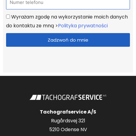
z
e
w
U
Wyrażam zgodę na wykorzystanie moich danych
l
a
z
do kontaktu ze mną >
Polityka prywatności
e
g
f
Zadzwoń do mnie
o
o
d
n
n
i
o
n
y
Tachografservice A/S
Rugårdsvej 321
5210 Odense NV