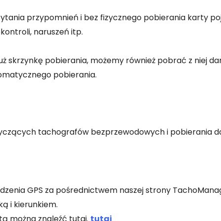
tania przypomnień i bez fizycznego pobierania karty poj
ntroli, naruszeń itp.
ż skrzynkę pobierania, możemy również pobrać z niej da
matycznego pobierania.
otyczących tachografów bezprzewodowych i pobierania d
 śledzenia GPS za pośrednictwem naszej strony TachoMan
ą i kierunkiem.
tą można znaleźć tutaj.
tutaj