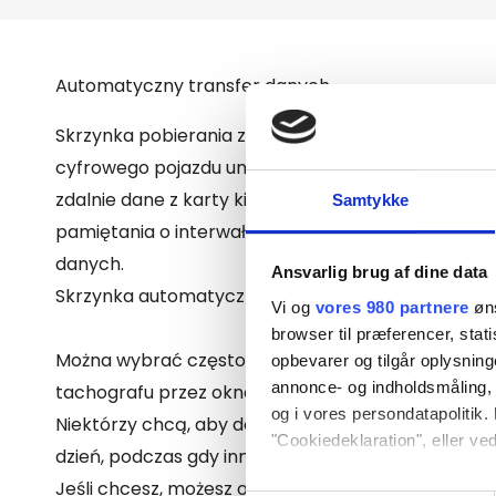
n
i
o
Automatyczny transfer danych
n
Skrzynka pobierania zainstalowana z tyłu tachogr
y
cyfrowego pojazdu umożliwia
można automatyczni
zdalnie dane z karty kierowcy i tachografu bez ko
Samtykke
pamiętania o interwałach pobierania i ręcznym po
danych.
Ansvarlig brug af dine data
Skrzynka automatycznie robi wszystko za Ciebie.
Vi og
vores 980 partnere
øns
browser til præferencer, stat
Można wybrać częstotliwość pobierania danych z k
opbevarer og tilgår oplysning
annonce- og indholdsmåling,
tachografu przez okno pobierania.
og i vores persondatapolitik. 
Niektórzy chcą, aby dane były pobierane codzienni
"Cookiedeklaration", eller ved
dzień, podczas gdy inni mogą wybrać co dwa tygo
Jeśli chcesz, możesz otrzymywać
raporty anality
Dine valg anvendes på hele w