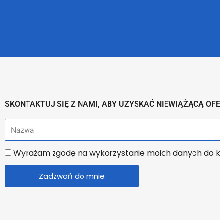
SKONTAKTUJ SIĘ Z NAMI, ABY UZYSKAĆ NIEWIĄŻĄCĄ OF
N
a
U
Wyrażam zgodę na wykorzystanie moich danych do k
z
z
w
Zadzwoń do mnie
g
a
o
d