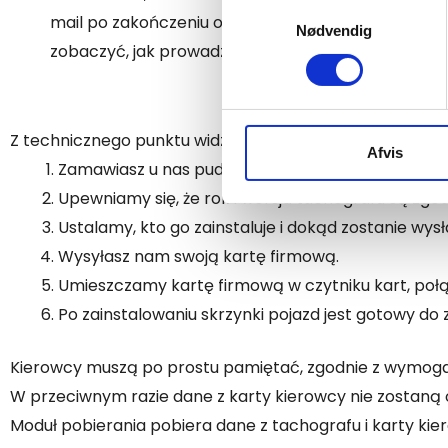
Samtykkevalg
mail po zakończeniu odczytów, w których możesz w
Nødvendig
Vi bruger cookies til at tilpas
zobaczyć, jak prowadziłeś pojazd.
vores trafik. Vi deler også 
annonceringspartnere og anal
dem, eller som de har indsaml
Z technicznego punktu widzenia wygląda to następując
Afvis
Zamawiasz u nas pudełko do pobrania z kartą sim. 
Upewniamy się, że rok i wersja tachografu są zgo
Ustalamy, kto go zainstaluje i dokąd zostanie wysł
Wysyłasz nam swoją kartę firmową.
Umieszczamy kartę firmową w czytniku kart, po
Po zainstalowaniu skrzynki pojazd jest gotowy do
Kierowcy muszą po prostu pamiętać, zgodnie z wymogam
W przeciwnym razie dane z karty kierowcy nie zostaną
Moduł pobierania pobiera dane z tachografu i karty kie