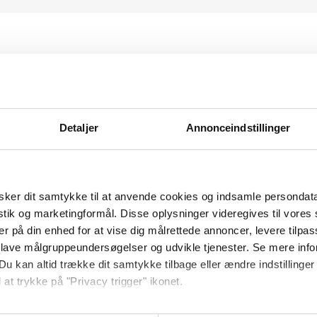
afu/tachografu
e pobierać
nieczności
Detaljer
Annonceindstillinger
bieraniu
ker dit samtykke til at anvende cookies og indsamle persondat
istik og marketingformål. Disse oplysninger videregives til vore
arty kierowcy i
er på din enhed for at vise dig målrettede annoncer, levere tilpas
 lave målgruppeundersøgelser og udvikle tjenester. Se mere inf
Du kan altid trække dit samtykke tilbage eller ændre indstillinger
e lub co drugi
 at trykke på "Privacy trigger" ikonet.
dnie.
14 dni.
czne
przez e-
ebsitet.