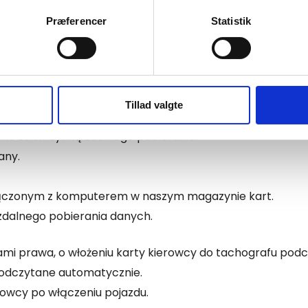
izualnie
Præferencer
Statistik
se vores indhold og annoncer, til at vise dig funktioner til sociale
oplysninger om din brug af vores hjemmeside med vores partnere i
ysepartnere. Vores partnere kan kombinere disse data med andr
et fra din brug af deres tjenester.
o:
Tillad valgte
(pod nr tel. 70 222 337)
dne ze skrzynką zdalnego pobierania.
any.
łączonym z komputerem w naszym magazynie kart.
 zdalnego pobierania danych.
i prawa, o włożeniu karty kierowcy do tachografu podcz
 odczytane automatycznie.
rowcy po włączeniu pojazdu.