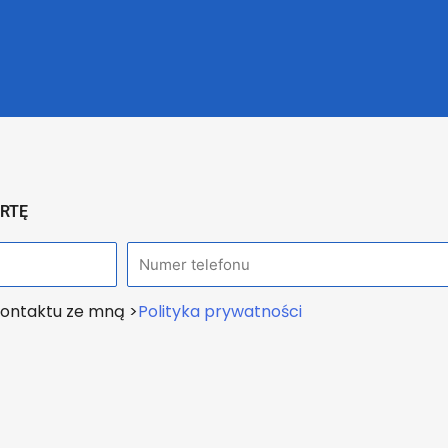
ERTĘ
T
e
ontaktu ze mną >
Polityka prywatności
l
e
f
o
n