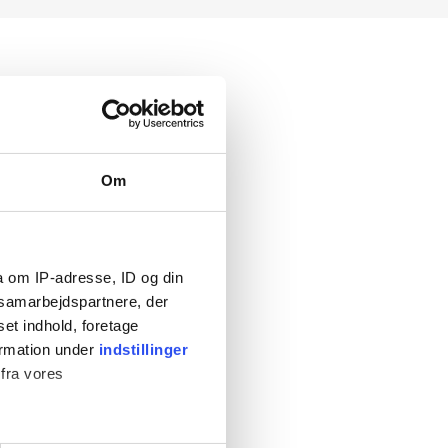
Om
a om IP-adresse, ID og din
s samarbejdspartnere, der
set indhold, foretage
ormation under
indstillinger
 fra vores