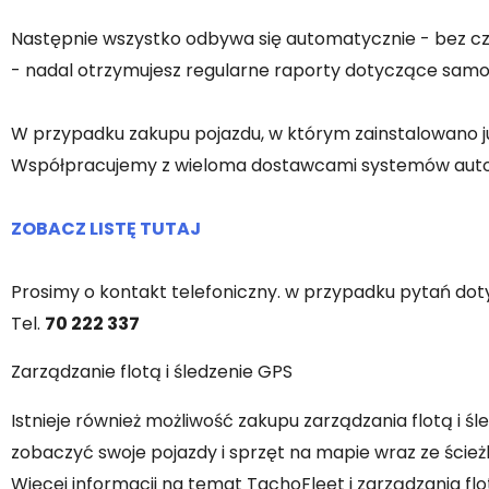
Następnie wszystko odbywa się automatycznie - bez czy
- nadal otrzymujesz regularne raporty dotyczące samoko
W przypadku zakupu pojazdu, w którym zainstalowano ju
Współpracujemy z wieloma dostawcami systemów auto
ZOBACZ LISTĘ TUTAJ
Prosimy o kontakt telefoniczny. w przypadku pytań d
Tel.
70 222 337
Zarządzanie flotą i śledzenie GPS
Istnieje również możliwość zakupu zarządzania flotą i
zobaczyć swoje pojazdy i sprzęt na mapie wraz ze ścieżk
Więcej informacji na temat TachoFleet i zarządzania flo