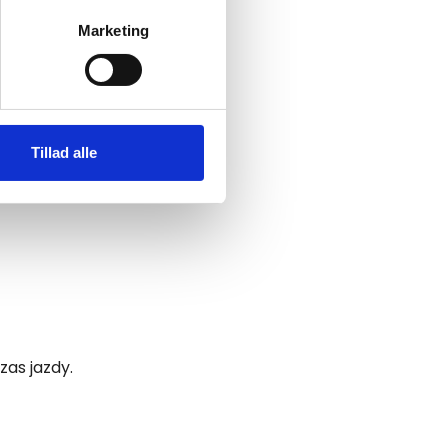
Marketing
 medier og til at analysere
nden for sociale medier,
e oplysninger, du har givet
Tillad alle
as jazdy.