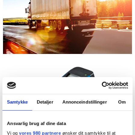
Samtykke
Detaljer
Annonceindstillinger
Om
Ansvarlig brug af dine data
Klucz do odczytu
Vi og
vores 980 partnere
ønsker dit samtykke til at