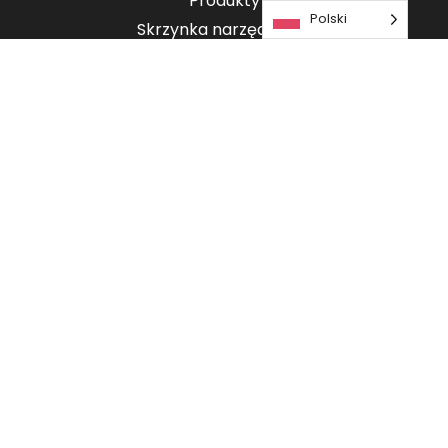
Produkty
Polski
Skrzynka narzędziowa
Informacja
Usługa płatnicza
Kontakt
Aktualności
O firmie Tachografservice
Rejestracja
Polityka prywatności
Copyright © 2026 Przechowywanie i analiza danych z tachografów |