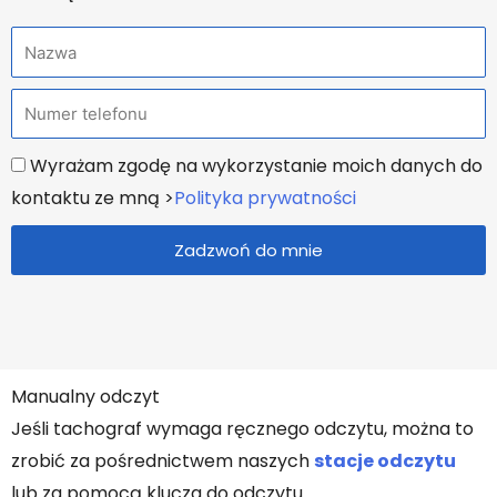
N
a
T
z
e
w
U
Wyrażam zgodę na wykorzystanie moich danych do
l
a
z
kontaktu ze mną >
Polityka prywatności
e
g
f
Zadzwoń do mnie
o
o
d
n
n
i
o
Manualny odczyt
n
Jeśli tachograf wymaga ręcznego odczytu, można to
y
zrobić za pośrednictwem naszych
stacje odczytu
lub za pomocą klucza do odczytu.