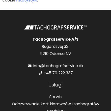
cookie
i statystyki
.
Tachografservice A/S
Rugårdsvej 321
5210 Odense NV
info@tachografservice.dk
+45 70 222 337
Usługi
Serwis
Odczytywanie kart kierowców i tachografów