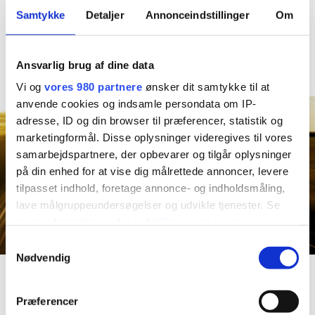
Samtykke
Detaljer
Annonceindstillinger
Om
- Zaktualizowane materiały dydaktyczne
" Wiele zespołów w całym kraju
CZYTAJ WIĘCEJ TUTAJ
Ansvarlig brug af dine data
Vi og
vores 980 partnere
ønsker dit samtykke til at
anvende cookies og indsamle persondata om IP-
adresse, ID og din browser til præferencer, statistik og
marketingformål. Disse oplysninger videregives til vores
samarbejdspartnere, der opbevarer og tilgår oplysninger
på din enhed for at vise dig målrettede annoncer, levere
tilpasset indhold, foretage annonce- og indholdsmåling,
lave målgruppeundersøgelser og udvikle tjenester. Se
mere information under
indstillinger
og i vores
persondatapolitik. Du kan altid trække dit samtykke
Samtykkevalg
tilbage eller ændre indstillinger fra vores
Nødvendig
Aby obejrzeć ten film, zaakceptuj
marketingowe
pliki
"Cookiedeklaration", eller ved at trykke på "Privacy
trigger" ikonet.
cookie
i statystyki
.
Præferencer