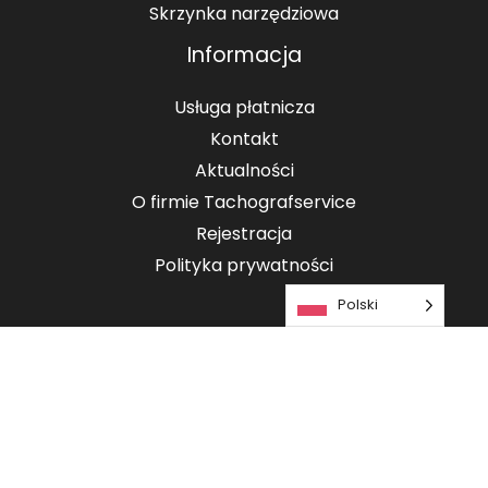
Skrzynka narzędziowa
Informacja
Usługa płatnicza
Kontakt
Aktualności
O firmie Tachografservice
Rejestracja
Polityka prywatności
Polski
Copyright © 2026 Przechowywanie i analiza danych z tachografów |
Tachografservice A/S CVR: 29792062