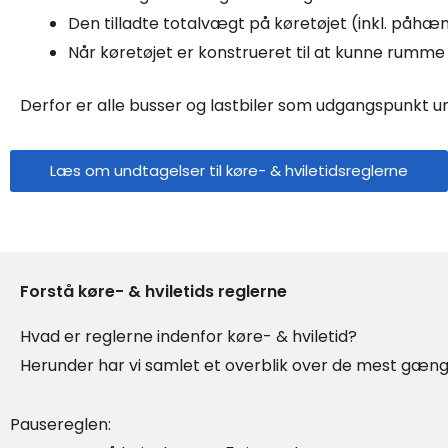
Den tilladte totalvægt på køretøjet (inkl. påh
Når køretøjet er konstrueret til at kunne rumm
Derfor er alle busser og lastbiler som udgangspunkt un
Læs om undtagelser til køre- & hviletidsreglerne
Forstå køre- & hviletids reglerne
Hvad er reglerne indenfor køre- & hviletid?
Herunder har vi samlet et overblik over de mest gæn
Pausereglen: