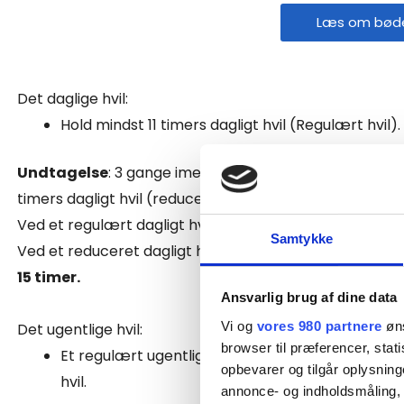
Læs om bødes
Det daglige hvil:
Hold mindst 11 timers dagligt hvil (Regulært hvil).
Undtagelse
: 3 gange imellem to ugehvil, kan man nøj
timers dagligt hvil (reduceret hvil).
Ved et regulært dagligt hvil, vil din rådighedstid være
Samtykke
Ved et reduceret dagligt hvil (9 timer), vil din rådighed
15 timer.
Ansvarlig brug af dine data
Vi og
vores 980 partnere
øns
Det ugentlige hvil:
browser til præferencer, stat
Et regulært ugentligt hvil er på 45 timers s
opbevarer og tilgår oplysning
hvil.
annonce- og indholdsmåling,