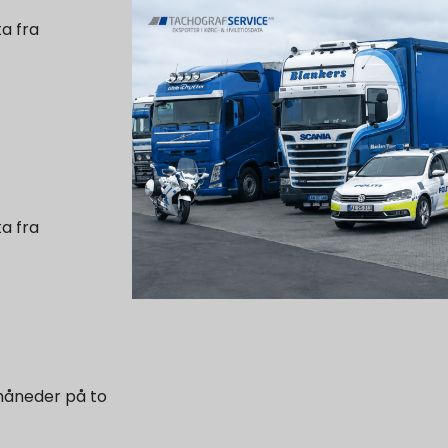
a fra
a fra
måneder på to