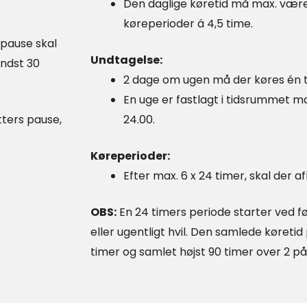
Den daglige køretid må max. være
køreperioder á 4,5 time.
 pause skal
Undtagelse:
indst 30
2 dage om ugen må der køres én t
En uge er fastlagt i tidsrummet ma
ters pause,
24.00.
Køreperioder:
Efter max. 6 x 24 timer, skal der af
OBS:
En 24 timers periode starter ved fø
eller ugentligt hvil. Den samlede køreti
timer og samlet højst 90 timer over 2 p