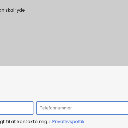
an skal ‘yde
T
e
gt til at kontakte mig >
Privatlivspoltik
l