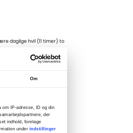
e daglige hvil (11 timer) to
 og fra færge eller tog.
 max vare 1 time.
lserne, tæller ikke med i den
.
Om
etøjet er kørt op på
a om IP-adresse, ID og din
s samarbejdspartnere, der
 regler:
set indhold, foretage
rerne 30 timer i stedet for
ormation under
indstillinger