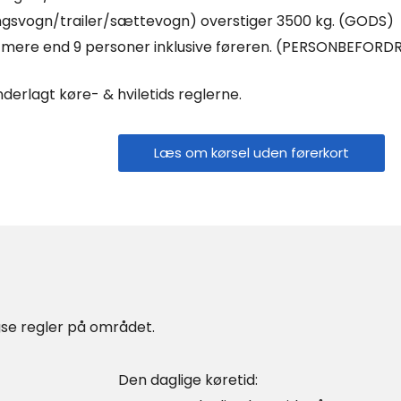
ængsvogn/trailer/sættevogn) overstiger 3500 kg. (GODS)
e mere end 9 personer inklusive føreren. (PERSONBEFORD
derlagt køre- & hviletids reglerne.
Læs om kørsel uden førerkort
gse regler på området.
Den daglige køretid: