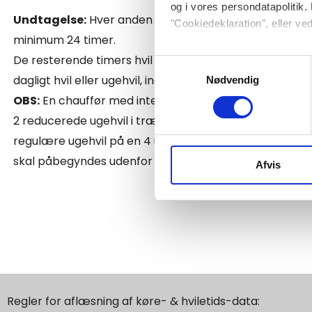
og i vores persondatapolitik. 
Undtagelse:
Hver anden uge kan man nedsætte ugehvi
"Cookiedeklaration", eller ved
minimum 24 timer.
Dine valg anvendes på hele w
De resterende timers hvil skal kompenseres i forlænge
Samtykkevalg
dagligt hvil eller ugehvil, inden for de næste 3 uger.
Nødvendig
Vi bruger cookies til at tilpas
OBS:
En chauffør med international kørsel har mulighe
vores trafik. Vi deler også 
2 reducerede ugehvil i træk, forudsat at der afholdes 
annonceringspartnere og anal
regulære ugehvil på en 4 ugers periode. De to reducer
dem, eller som de har indsaml
skal påbegyndes udenfor virksomhedens og chaufføre
Afvis
Regler for aflæsning af køre- & hviletids-data: