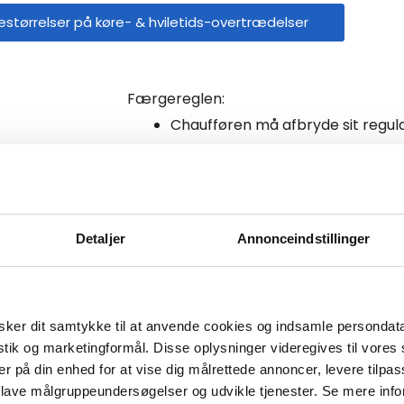
tørrelser på køre- & hviletids-overtrædelser
Færgereglen:
Chaufføren må afbryde sit regulær
gange i forbindelse med kørsel til
es med 9
De to afbrydelser må til sammen
Den køretid, som indgår i afbryde
 på
13 timer.
daglige køretid på 9 eller 10 timer
Detaljer
Annonceindstillinger
stid vil være
Færgesymbolet aktiveres når kør
færgen.
ker dit samtykke til at anvende cookies og indsamle persondat
To-mands-betjening:
istik og marketingformål. Disse oplysninger videregives til vore
ammenhængende
Ved 2 mands betjening gælder følgende
er på din enhed for at vise dig målrettede annoncer, levere tilpas
Ved to-mands-kørsel har chauffø
 lave målgruppeundersøgelser og udvikle tjenester. Se mere inf