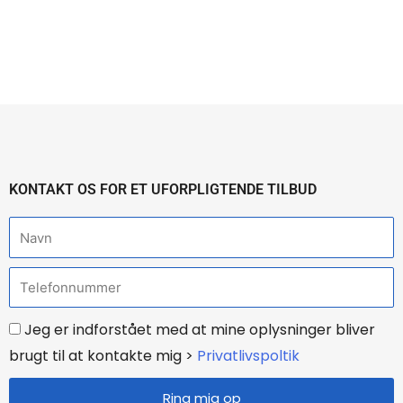
KONTAKT OS FOR ET UFORPLIGTENDE TILBUD
N
a
T
v
e
n
i
Jeg er indforstået med at mine oplysninger bliver
l
n
brugt til at kontakte mig >
Privatlivspoltik
e
d
f
Ring mig op