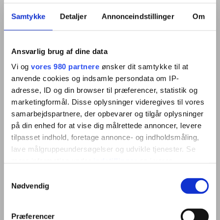
Samtykke
Detaljer
Annonceindstillinger
Om
Ansvarlig brug af dine data
Vi og
vores 980 partnere
ønsker dit samtykke til at
anvende cookies og indsamle persondata om IP-
adresse, ID og din browser til præferencer, statistik og
Aflæsningsmetoder
marketingformål. Disse oplysninger videregives til vores
samarbejdspartnere, der opbevarer og tilgår oplysninger
Find dén aflæsningsmetode , som passer
på din enhed for at vise dig målrettede annoncer, levere
bedst til jeres virksomhed - automatisk eller
tilpasset indhold, foretage annonce- og indholdsmåling,
manuelt.
lave målgruppeundersøgelser og udvikle tjenester. Se
mere information under
indstillinger
og i vores
persondatapolitik. Du kan altid trække dit samtykke
Læs mere
Samtykkevalg
tilbage eller ændre indstillinger fra vores
Nødvendig
"Cookiedeklaration", eller ved at trykke på "Privacy
trigger" ikonet.
Præferencer