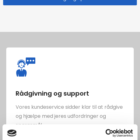
f
o
o
n
r
s
t
å
e
t
Rådgivning og support
Vores kundeservice sidder klar til at rådgive
og hjælpe med jeres udfordringer og
spørgsmål.
Læs mere