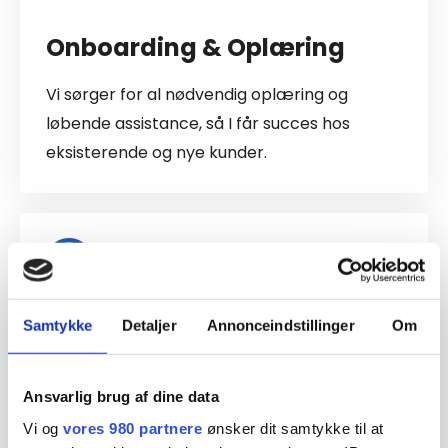
Onboarding & Oplæring
Vi sørger for al nødvendig oplæring og
løbende assistance, så I får succes hos
eksisterende og nye kunder.
Samtykke
Detaljer
Annonceindstillinger
Om
Teknisk Hjælp & Støtte
Vi står altid klar til at hjælpe jer med
Ansvarlig brug af dine data
udfordringer, så I kan opnå succes med
Vi og
vores 980 partnere
ønsker dit samtykke til at
platformen. Support på både telefon, mail