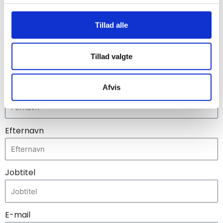
succefuld vækst.
for sociale medier, annonceringspartnere og
analysepartnere. Vores partnere kan kombinere disse
Tillad alle
data med andre oplysninger, du har givet dem, eller som
de har indsamlet fra din brug af deres tjenester.
Tillad valgte
Kontakt os herunder for mere information:
Fornavn
Afvis
Efternavn
Jobtitel
E-mail