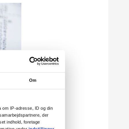
Om
a om IP-adresse, ID og din
s samarbejdspartnere, der
set indhold, foretage
ormation under
indstillinger