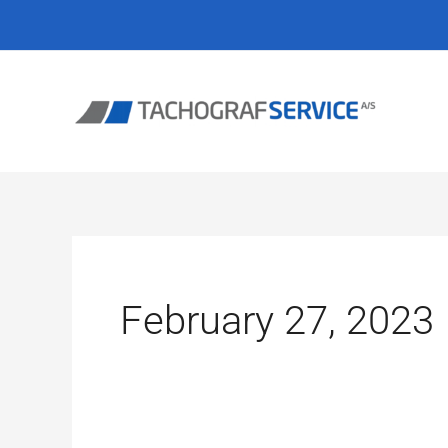
Go
to
the
content
February 27, 2023