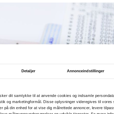
Detaljer
Annonceindstillinger
ker dit samtykke til at anvende cookies og indsamle persondat
istik og marketingformål. Disse oplysninger videregives til vore
er på din enhed for at vise dig målrettede annoncer, levere tilpas
 lave målgruppeundersøgelser og udvikle tjenester. Se mere inf