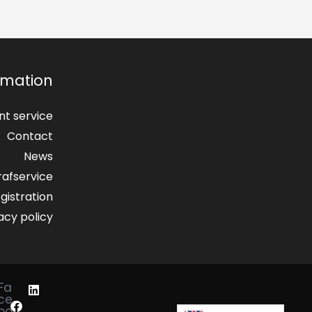
rmation
t service
Contact
News
afservice
gistration
acy policy
L
Fa
i
ce
n
bo