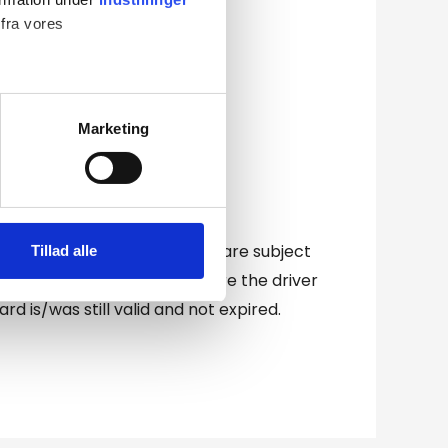
 fra vores
Marketing
 medier og til at analysere
nden for sociale medier,
e oplysninger, du har givet
t a driver's license when you are subject
Tillad alle
ow, which are situations where the driver
d is/was still valid and not expired.