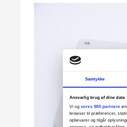
When
can
you
drive
without
a
license?
Samtykke
Ansvarlig brug af dine data
Vi og
vores 980 partnere
øns
browser til præferencer, stat
opbevarer og tilgår oplysning
annonce- og indholdsmåling,