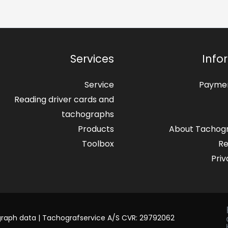
Services
Info
Service
Paymen
Reading driver cards and
tachographs
Products
About Tachogr
Toolbox
Re
Priv
graph data | Tachografservice A/S CVR: 29792062