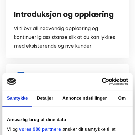
Introduksjon og opplæring
Vi tilbyr all nødvendig opplæring og
kontinuerlig assistanse slik at du kan lykkes
med eksisterende og nye kunder.
Samtykke
Detaljer
Annonceindstillinger
Om
Teknisk hjelp og support
Vi er alltid klare til å hjelpe deg med
Ansvarlig brug af dine data
utfordringer slik at du kan oppnå suksess
Vi og
vores 980 partnere
ønsker dit samtykke til at
med plattformen. Støtte via telefon, e-post