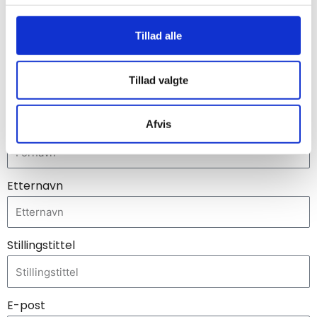
og vellykket vekst.
for sociale medier, annonceringspartnere og
analysepartnere. Vores partnere kan kombinere disse
Tillad alle
data med andre oplysninger, du har givet dem, eller som
de har indsamlet fra din brug af deres tjenester.
Tillad valgte
Kontakt oss nedenfor for mer informasjon:
Fornavn
Afvis
Etternavn
Stillingstittel
E-post