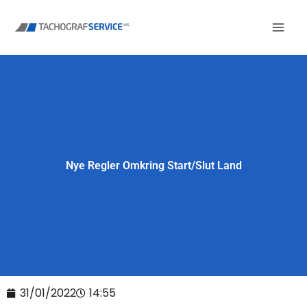
Gå
til
indholdet
Nye Regler Omkring Start/Slut Land
31/01/2022
14:55