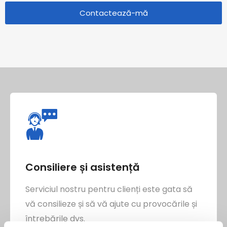
t
f
Contactează-mă
ă
o
r
n
â
t
Consiliere și asistență
Serviciul nostru pentru clienți este gata să
vă consilieze și să vă ajute cu provocările și
întrebările dvs.