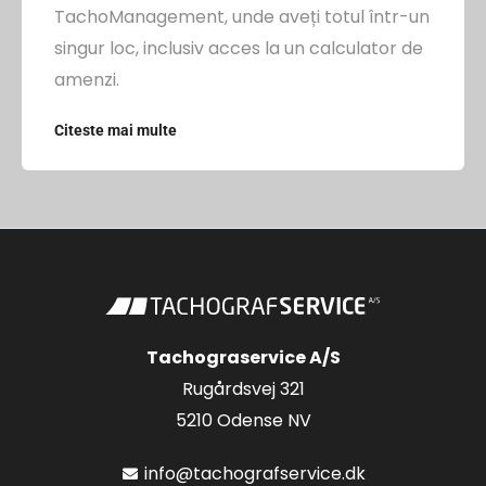
TachoManagement, unde aveți totul într-un
singur loc, inclusiv acces la un calculator de
amenzi.
Citeste mai multe
Tachograservice A/S
Rugårdsvej 321
5210 Odense NV
info@tachografservice.dk