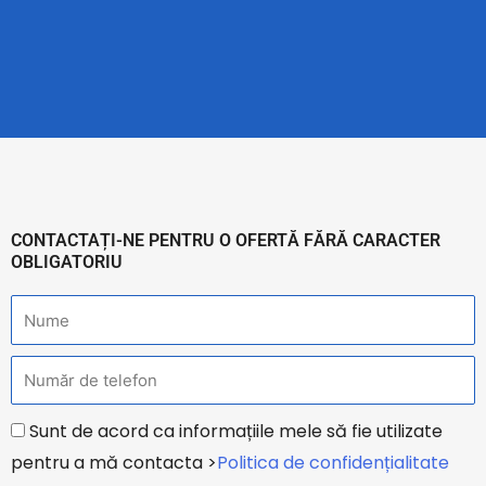
CONTACTAȚI-NE PENTRU O OFERTĂ FĂRĂ CARACTER
OBLIGATORIU
N
u
T
m
e
e
h
Sunt de acord ca informațiile mele să fie utilizate
l
o
pentru a mă contacta >
Politica de confidențialitate
e