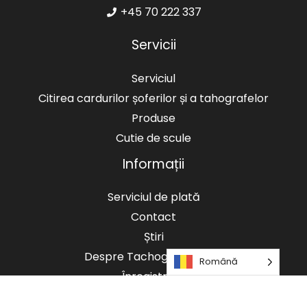
+45 70 222 337
Servicii
Serviciul
Citirea cardurilor șoferilor și a tahografelor
Produse
Cutie de scule
Informații
Serviciul de plată
Contact
Știri
Despre Tachografservice
Română
Înregistrare
Politica de confidențialitate