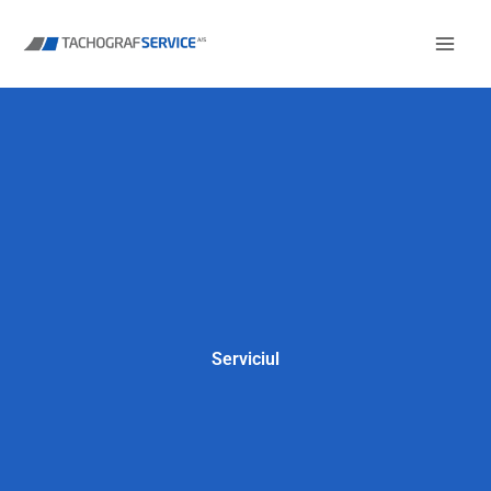
Accesați
conținutul
Serviciul