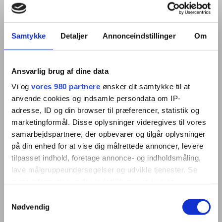
Citeste mai multe
Samtykke
Detaljer
Annonceindstillinger
Om
Ansvarlig brug af dine data
Vi og
vores 980 partnere
ønsker dit samtykke til at
anvende cookies og indsamle persondata om IP-
adresse, ID og din browser til præferencer, statistik og
Metode de citire
marketingformål. Disse oplysninger videregives til vores
samarbejdspartnere, der opbevarer og tilgår oplysninger
Găsește metoda de citire care se
på din enhed for at vise dig målrettede annoncer, levere
potrivește cel mai bine afacerii tale -
tilpasset indhold, foretage annonce- og indholdsmåling,
automat sau manual.
lave målgruppeundersøgelser og udvikle tjenester. Se
mere information under
indstillinger
og i vores
Citeste mai multe
persondatapolitik. Du kan altid trække dit samtykke
Samtykkevalg
tilbage eller ændre indstillinger fra vores
Nødvendig
"Cookiedeklaration", eller ved at trykke på "Privacy