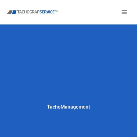
Zum
Inhalt
TachoManagement