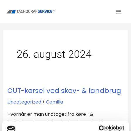
Gå
til
indholdet
26. august 2024
OUT-kørsel ved skov- & landbrug
OUT-
kørsel
Uncategorized
/
Camilla
ved
Hvornår er man undtaget fra køre- &
skov-
hviletidsreglerne inden for land- og skovbrug? I
&