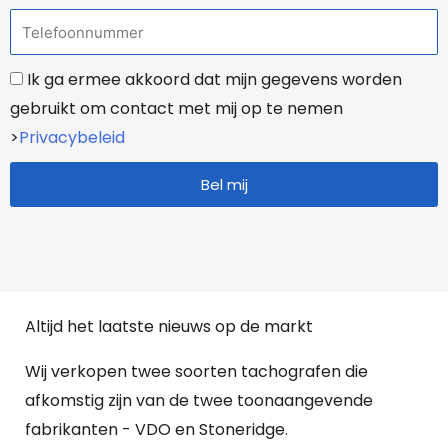
T
a
e
m
A
Ik ga ermee akkoord dat mijn gegevens worden
l
f
gebruikt om contact met mij op te nemen
e
g
>
Privacybeleid
f
e
o
Bel mij
s
o
p
n
r
o
k
Altijd het laatste nieuws op de markt
e
n
Wij verkopen twee soorten tachografen die
afkomstig zijn van de twee toonaangevende
fabrikanten - VDO en Stoneridge.