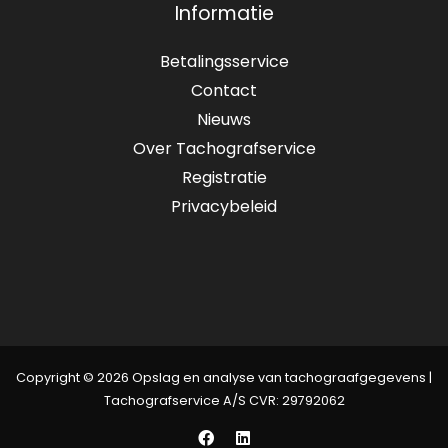
Informatie
Betalingsservice
Contact
Nieuws
Over Tachografservice
Registratie
Privacybeleid
Copyright © 2026 Opslag en analyse van tachograafgegevens |
Tachografservice A/S CVR: 29792062
F
L
a
i