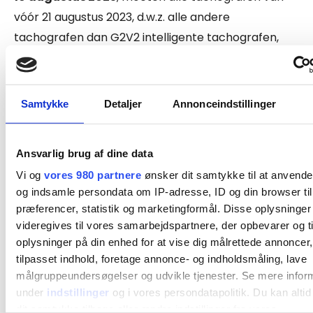
vóór 21 augustus 2023, d.w.z. alle andere
tachografen dan G2V2 intelligente tachografen,
worden vervangen.
In 2026 zullen bestelwagens met een gewicht tot
Samtykke
Detaljer
Annonceindstillinger
2000 kg ook onder de rij- en rusttijdenregels vallen
als ze internationaal rijden. Daarom moeten alle
Ansvarlig brug af dine data
bestelwagens die de Deense grens passeren op
Vi og
vores 980 partnere
ønsker dit samtykke til at anvend
1
juli 2026
zijn uitgerust met een G2V2-tachograaf.
og indsamle persondata om IP-adresse, ID og din browser til
præferencer, statistik og marketingformål. Disse oplysninger
Als je niet internationaal rijdt, kun je blijven rijden
videregives til vores samarbejdspartnere, der opbevarer og ti
met de tachograaf waarmee het voertuig is
oplysninger på din enhed for at vise dig målrettede annoncer,
uitgerust.
tilpasset indhold, foretage annonce- og indholdsmåling, lave
målgruppeundersøgelser og udvikle tjenester. Se mere infor
under
indstillinger
og i vores persondatapolitik. Du kan alti
Lees meer over de nieuwe tachografen
hier
dit samtykke tilbage eller ændre indstillinger fra vores