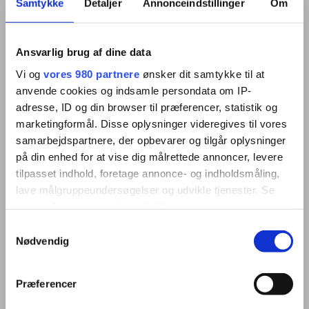
Samtykke
Detaljer
Annonceindstillinger
Om
Ansvarlig brug af dine data
Werkplaatskaart
Vi og
vores 980 partnere
ønsker dit samtykke til at
anvende cookies og indsamle persondata om IP-
Werkplaatsen die tachografen
adresse, ID og din browser til præferencer, statistik og
onderhouden, moeten een
marketingformål. Disse oplysninger videregives til vores
werkplaatskaart hebben die is afgegeven
samarbejdspartnere, der opbevarer og tilgår oplysninger
aan de werkplaats en de monteur die het
på din enhed for at vise dig målrettede annoncer, levere
werk uitvoert en daarvoor is opgeleid. Dit
tilpasset indhold, foretage annonce- og indholdsmåling,
lave målgruppeundersøgelser og udvikle tjenester. Se
zijn erkende installateurs, werkplaatsen of
mere information under
indstillinger
og i vores
voertuigfabrikanten. Werkplaatskaarten
persondatapolitik. Du kan altid trække dit samtykke
Samtykkevalg
worden uitgegeven door het Deense
tilbage eller ændre indstillinger fra vores
Nødvendig
agentschap voor verkeersveiligheid via
"Cookiedeklaration", eller ved at trykke på "Privacy
Virk.dk.
trigger" ikonet.
Præferencer
Zelfde plaats voor vernieuwing van
Dine valg anvendes på hele websitet.