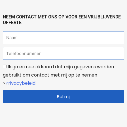
NEEM CONTACT MET ONS OP VOOR EEN VRIJBLIJVENDE
OFFERTE
N
a
T
a
e
m
A
Ik ga ermee akkoord dat mijn gegevens worden
l
f
gebruikt om contact met mij op te nemen
e
g
>
Privacybeleid
f
e
o
Bel mij
s
o
p
n
r
o