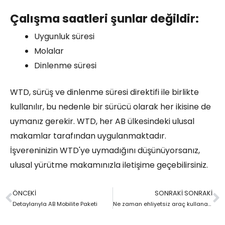
Çalışma saatleri şunlar değildir:
Uygunluk süresi
Molalar
Dinlenme süresi
WTD, sürüş ve dinlenme süresi direktifi ile birlikte
kullanılır, bu nedenle bir sürücü olarak her ikisine de
uymanız gerekir. WTD, her AB ülkesindeki ulusal
makamlar tarafından uygulanmaktadır.
İşvereninizin WTD'ye uymadığını düşünüyorsanız,
ulusal yürütme makamınızla iletişime geçebilirsiniz.
ÖNCEKI
SONRAKI SONRAKI
Önceki
S
Detaylarıyla AB Mobilite Paketi
Ne zaman ehliyetsiz araç kullanabilirsiniz?