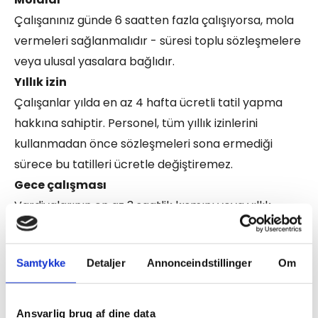
Çalışanınız günde 6 saatten fazla çalışıyorsa, mola
vermeleri sağlanmalıdır - süresi toplu sözleşmelere
veya ulusal yasalara bağlıdır.
Yıllık izin
Çalışanlar yılda en az 4 hafta ücretli tatil yapma
hakkına sahiptir. Personel, tüm yıllık izinlerini
kullanmadan önce sözleşmeleri sona ermediği
sürece bu tatilleri ücretle değiştiremez.
Gece çalışması
Vardiyalarının en az 3 saatlik kısmını veya yıllık
çalışma sürelerinin belirli bir oranını, ulusal yasalarla
tanımlanan 7 saatlik belirli bir dönem içinde (gece
Samtykke
Detaljer
Annonceindstillinger
Om
yarısından sabah 5'e kadar olan saatleri içerir)
çalışarak geçirenler, gece çalışanı olarak
nitelendirilir.
Ansvarlig brug af dine data