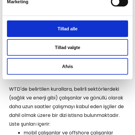
Marketing
at analysere vores trafik. Vi deler også oplysninger om
din brug af vores hjemmeside med vores partnere inden
Çalışma Süresi Direktifi, taşıma sektöründe çalışan
for sociale medier, annonceringspartnere og
tüm çalışanları ilgilendirmektedir. Buna otobüs,
analysepartnere. Vores partnere kan kombinere disse
Tillad alle
yolcu otobüsü, kamyon, kamyonet ve otomobil
data med andre oplysninger, du har givet dem, eller som
sürücüleri de dahildir. Direktif, dinlenme süreleri,
de har indsamlet fra din brug af deres tjenester.
çalışma saatleri ve yıllık izinler için asgari
Tillad valgte
standartları belirlemektedir.
Afvis
Kimler bu kuralların kapsamına girmiyor?
WTD'de belirtilen kurallara, belirli sektörlerdeki
(sağlık ve enerji gibi) çalışanlar ve gönüllü olarak
daha uzun saatler çalışmayı kabul eden işçiler de
dahil olmak üzere bir dizi istisna bulunmaktadır.
Liste şunları içerir:
mobil çalışanlar ve offshore çalışanlar