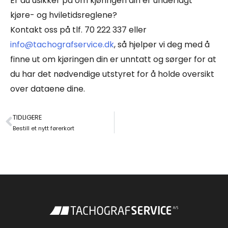
Er du usikker på om kjøringen din er underlagt
kjøre- og hviletidsreglene?
Kontakt oss på tlf. 70 222 337 eller
info@tachografservice.dk
, så hjelper vi deg med å
finne ut om kjøringen din er unntatt og sørger for at
du har det nødvendige utstyret for å holde oversikt
over dataene dine.
TIDLIGERE
Tidligere
Bestill et nytt førerkort