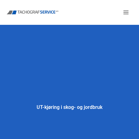
Gå
til
innhold
UT-kjøring i skog- og jordbruk