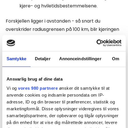
kjøre- og hviletidsbestemmelsene.
Forskjellen ligger i avstanden - så snart du
overskrider radiusgrensen på 100 km, blir kjøringen
underlagt reglene.
Hvis du holder deg under 100 km, er du unntatt fra
reglene.
Samtykke
Detaljer
Annonceindstillinger
Om
Hvor finner jeg reglene?
Reglene for nasjonale unntak og dispensasjoner
Ansvarlig brug af dine data
finnes i kjøre- og hviletidsforskriftens kapittel 2.
Vi og
vores 980 partnere
ønsker dit samtykke til at
anvende cookies og indsamle persondata om IP-
adresse, ID og din browser til præferencer, statistik og
I § 2b står det: Kjøretøy som
benyttes av jordbruks-,
marketingformål. Disse oplysninger videregives til vores
gartneri-, skogbruks-, oppdretts- og
samarbejdspartnere, der opbevarer og tilgår oplysninger
fiskeribedrifter innenfor en radius av 100 km fra
på din enhed for at vise dig målrettede annoncer, levere