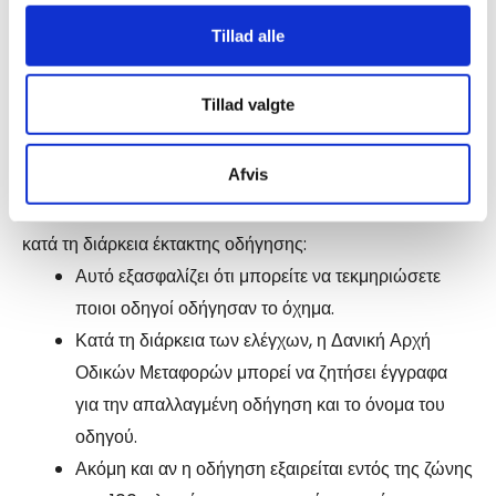
αν η οδήγηση απαλλάσσεται ή όχι.
analysepartnere. Vores partnere kan kombinere disse
Tillad alle
data med andre oplysninger, du har givet dem, eller som
Είναι σημαντικό να σημειωθεί ότι αυτές οι εξαιρέσεις
de har indsamlet fra din brug af deres tjenester.
ισχύουν μόνο σε εθνικό επίπεδο.
Tillad valgte
Οι συστάσεις μας για απαλλαγμένη οδήγηση
Afvis
Στην Tachografservice A/S σας συνιστούμε να έχετε
πάντα την κάρτα οδηγού σας στον ταχογράφο, ακόμη και
κατά τη διάρκεια έκτακτης οδήγησης:
Αυτό εξασφαλίζει ότι μπορείτε να τεκμηριώσετε
ποιοι οδηγοί οδήγησαν το όχημα.
Κατά τη διάρκεια των ελέγχων, η Δανική Αρχή
Οδικών Μεταφορών μπορεί να ζητήσει έγγραφα
για την απαλλαγμένη οδήγηση και το όνομα του
οδηγού.
Ακόμη και αν η οδήγηση εξαιρείται εντός της ζώνης