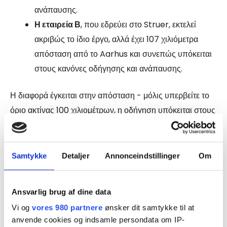
ανάπαυσης.
Η εταιρεία Β
, που εδρεύει στο Struer, εκτελεί
ακριβώς το ίδιο έργο, αλλά έχει 107 χιλιόμετρα
απόσταση από το Aarhus και συνεπώς υπόκειται
στους κανόνες οδήγησης και ανάπαυσης.
Η διαφορά έγκειται στην απόσταση - μόλις υπερβείτε το
όριο ακτίνας 100 χιλιομέτρων, η οδήγηση υπόκειται στους
κανόνες.
Εάν παραμείνετε κάτω από 100 χλμ, εξαιρείστε από τους
κανόνες.
Samtykke
Detaljer
Annonceindstillinger
Om
Πού μπορώ να βρω τους κανόνες;
Ansvarlig brug af dine data
Οι κανόνες για τις εθνικές εξαιρέσεις και απαλλαγές
Vi og
vores 980 partnere
ønsker dit samtykke til at
βρίσκονται στο κεφάλαιο 2 των κανονισμών για την
anvende cookies og indsamle persondata om IP-