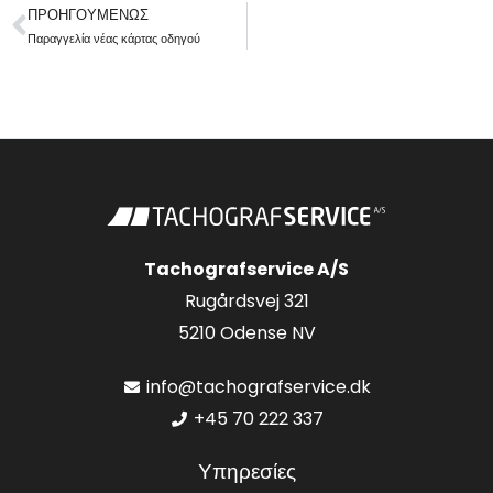
ΠΡΟΗΓΟΥΜΈΝΩΣ
Προηγουμένως
Παραγγελία νέας κάρτας οδηγού
Tachografservice A/S
Rugårdsvej 321
5210 Odense NV
info@tachografservice.dk
+45 70 222 337
Υπηρεσίες