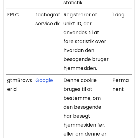
statistik.
FPLC
tachograf
Registrerer et
1 dag
service.dk
unikt ID, der
anvendes til at
føre statistik over
hvordan den
besøgende bruger
hjemmesiden.
gtmBrows
Google
Denne cookie
Perma
erId
bruges til at
nent
bestemme, om
den besøgende
har besøgt
hjemmesiden før,
eller om denne er