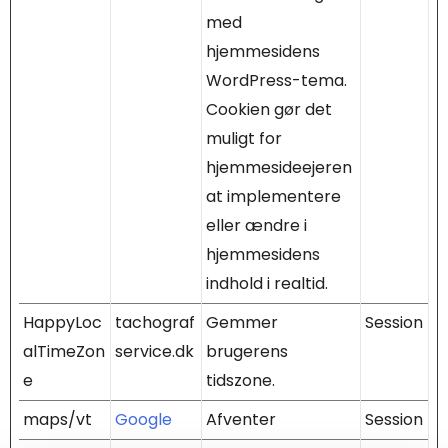
med
hjemmesidens
WordPress-tema.
Cookien gør det
muligt for
hjemmesideejeren
at implementere
eller ændre i
hjemmesidens
indhold i realtid.
HappyLoc
tachograf
Gemmer
Session
alTimeZon
service.dk
brugerens
e
tidszone.
maps/vt
Google
Afventer
Session