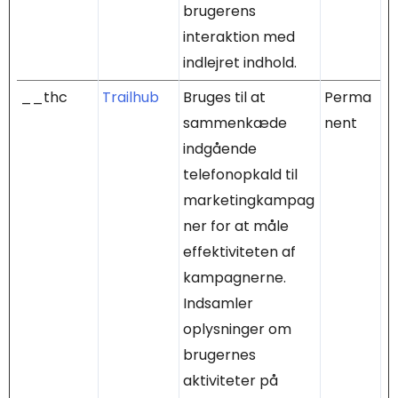
brugerens
interaktion med
indlejret indhold.
__thc
Trailhub
Bruges til at
Perma
sammenkæde
nent
indgående
telefonopkald til
marketingkampag
ner for at måle
effektiviteten af
kampagnerne.
Indsamler
oplysninger om
brugernes
aktiviteter på