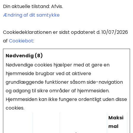
Din aktuelle tilstand: Afvis.
Ændring af dit samtykke
Cookiedeklarationen er sidst opdateret d. 10/07/2026
af
Cookiebot
:
Nødvendig (8)
Nødvendige cookies hjælper med at gøre en
hjemmeside brugbar ved at aktivere
grundlæggende funktioner såsom side-navigation
og adgang til sikre områder af hjemmesiden.
Hjemmesiden kan ikke fungere ordentligt uden disse
cookies.
Maksi
mal