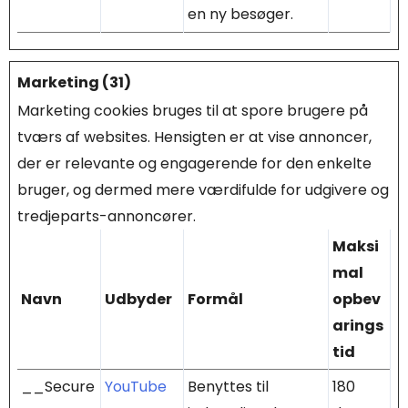
en ny besøger.
Marketing (31)
Marketing cookies bruges til at spore brugere på
tværs af websites. Hensigten er at vise annoncer,
der er relevante og engagerende for den enkelte
bruger, og dermed mere værdifulde for udgivere og
tredjeparts-annoncører.
Maksi
mal
Navn
Udbyder
Formål
opbev
arings
tid
__Secure
YouTube
Benyttes til
180