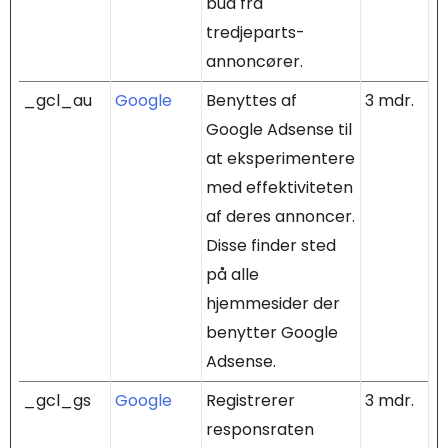
bud fra
tredjeparts-
annoncører.
_gcl_au
Google
Benyttes af
3 mdr.
Google Adsense til
at eksperimentere
med effektiviteten
af deres annoncer.
Disse finder sted
på alle
hjemmesider der
benytter Google
Adsense.
_gcl_gs
Google
Registrerer
3 mdr.
responsraten