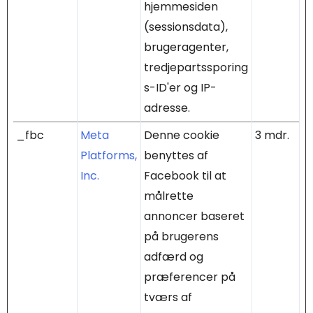
hjemmesiden
(sessionsdata),
brugeragenter,
tredjepartssporing
s-ID'er og IP-
adresse.
_fbc
Meta
Denne cookie
3 mdr.
Platforms,
benyttes af
Inc.
Facebook til at
målrette
annoncer baseret
på brugerens
adfærd og
præferencer på
tværs af