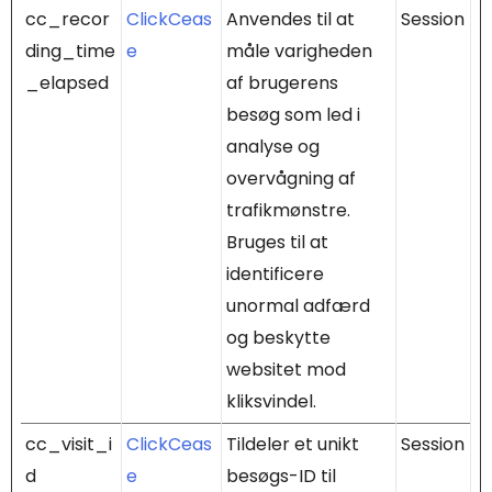
cc_recor
ClickCeas
Anvendes til at
Session
ding_time
e
måle varigheden
_elapsed
af brugerens
besøg som led i
analyse og
overvågning af
trafikmønstre.
Bruges til at
identificere
unormal adfærd
og beskytte
websitet mod
kliksvindel.
cc_visit_i
ClickCeas
Tildeler et unikt
Session
d
e
besøgs-ID til