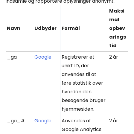
indsamle og rapportere oplysninger anonymt.
Maksi
mal
Navn
Udbyder
Formål
opbev
arings
tid
_ga
Google
Registrerer et
2 år
unikt ID, der
anvendes til at
føre statistik over
hvordan den
besøgende bruger
hjemmesiden.
_ga_#
Google
Anvendes af
2 år
Google Analytics