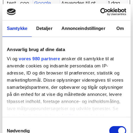
test_coo
Google
Anvendes til at
1 dag
kie
tjekke om
brugerens
browser
Samtykke
Detaljer
Annonceindstillinger
Om
understøtter
cookies.
Ansvarlig brug af dine data
th_sessio
Trailhub
Registrerer om
Perma
Vi og
vores 980 partnere
ønsker dit samtykke til at
n
brugeren er logget
nent
anvende cookies og indsamle persondata om IP-
adresse, ID og din browser til præferencer, statistik og
ind. Dette giver
marketingformål. Disse oplysninger videregives til vores
hjemmesiden
samarbejdspartnere, der opbevarer og tilgår oplysninger
mulighed for at
på din enhed for at vise dig målrettede annoncer, levere
gøre afgrænse
tilpasset indhold, foretage annonce- og indholdsmåling,
lave målgruppeundersøgelser og udvikle tjenester. Se
dele af
mere information under
indstillinger
og i vores
hjemmesiden
persondatapolitik. Du kan altid trække dit samtykke
Samtykkevalg
utilgængelig, alt
tilbage eller ændre indstillinger fra vores
Nødvendig