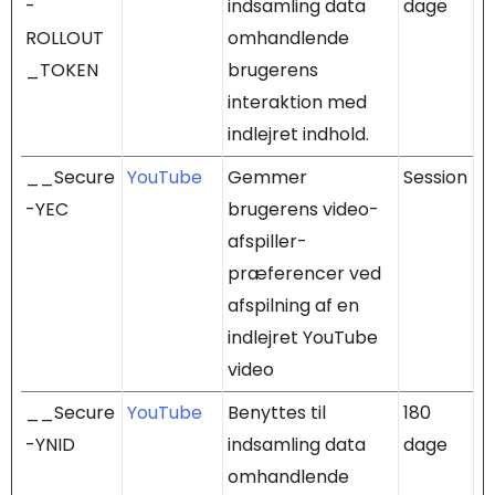
-
indsamling data
dage
ROLLOUT
omhandlende
_TOKEN
brugerens
interaktion med
indlejret indhold.
__Secure
YouTube
Gemmer
Session
-YEC
brugerens video-
afspiller-
præferencer ved
afspilning af en
indlejret YouTube
video
__Secure
YouTube
Benyttes til
180
-YNID
indsamling data
dage
omhandlende